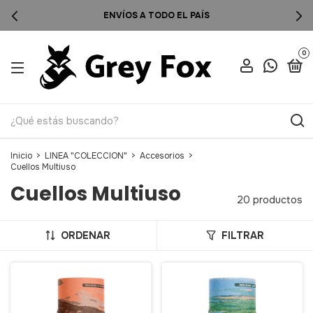
ENVÍOS A TODO EL PAÍS
0
Inicio
>
LINEA "COLECCION"
>
Accesorios
>
Cuellos Multiuso
Cuellos Multiuso
20 productos
ORDENAR
FILTRAR