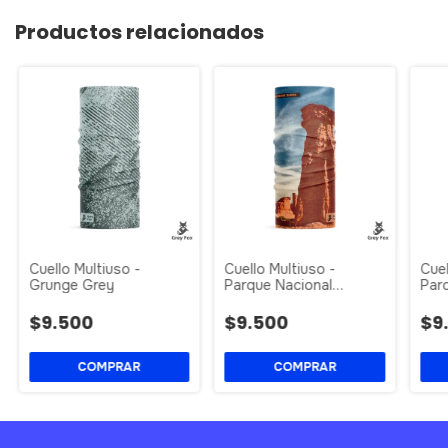
Productos relacionados
Cuello Multiuso -
Cuello Multiuso -
Cuel
Grunge Grey
Parque Nacional
Par
Talampaya
$9.500
$9.500
$9