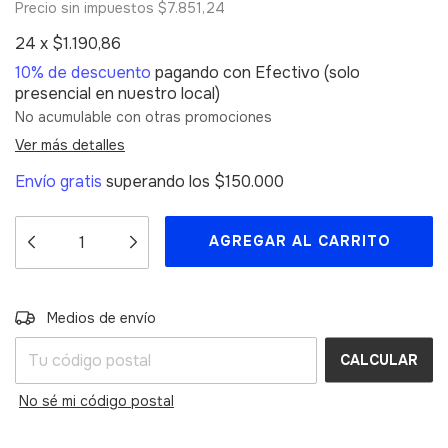
Precio sin impuestos
$7.851,24
24
x
$1.190,86
10% de descuento
pagando con Efectivo (solo
presencial en nuestro local)
No acumulable con otras promociones
Ver más detalles
Envío gratis
superando los
$150.000
CAMBIAR CP
Entregas para el CP:
Medios de envío
CALCULAR
No sé mi código postal