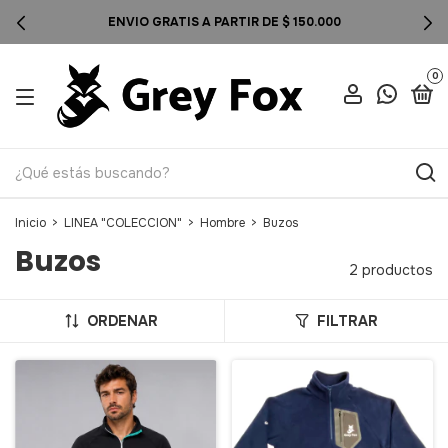
ENVIO GRATIS A PARTIR DE $ 150.000
0
Inicio
>
LINEA "COLECCION"
>
Hombre
>
Buzos
Buzos
2 productos
ORDENAR
FILTRAR